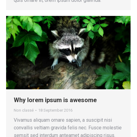
quis ornare in, orem ipsum dolor glavrida.
Why lorem ipsum is awesome
Non classé
18 September 2016
Vivamus aliquam ornare sapien, a suscipit nisi
convallis veltiam gravida felis nec. Fusce molestie
semsit sed interdum anteamet adipiscing risus.