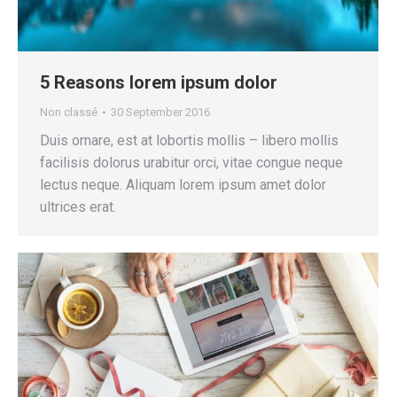
5 Reasons lorem ipsum dolor
Non classé
30 September 2016
Duis ornare, est at lobortis mollis – libero mollis
facilisis dolorus urabitur orci, vitae congue neque
lectus neque. Aliquam lorem ipsum amet dolor
ultrices erat.