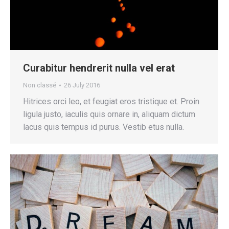
Curabitur hendrerit nulla vel erat
Non classé
26 July 2016
Hitrices orci leo, et feugiat eros tristique et. Proin
ligula justo, iaculis quis ornare in, aliquam dictum
lacus quis tempus id purus. Vestib etus nulla.