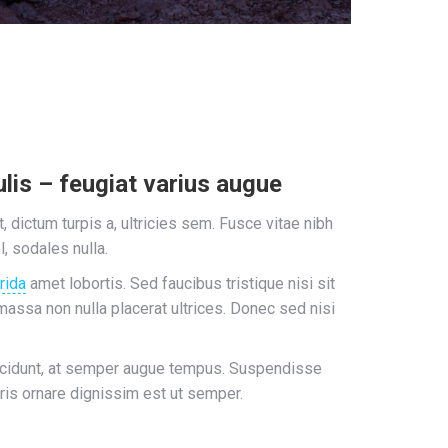
lis – feugiat varius augue
 dictum turpis a, ultricies sem. Fusce vitae nibh
el, sodales nulla.
rida
amet lobortis. Sed faucibus tristique nisi sit
massa non nulla placerat ultrices. Donec sed nisi
ncidunt, at semper augue tempus. Suspendisse
ris ornare dignissim est ut semper.