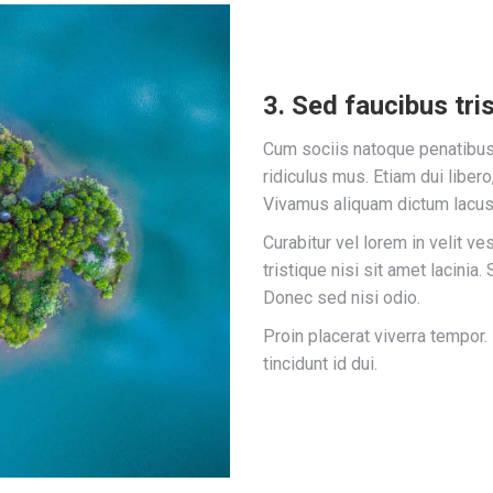
3. Sed faucibus tris
Cum sociis natoque penatibus 
ridiculus mus. Etiam dui libero
Vivamus aliquam dictum lacus 
Curabitur vel lorem in velit v
tristique nisi sit amet lacinia
Donec sed nisi odio.
Proin placerat viverra tempor
tincidunt id dui.