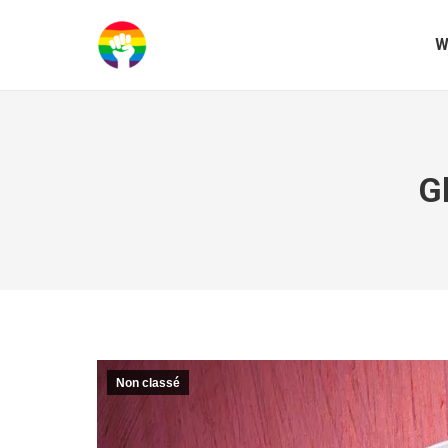
W
G
Non classé