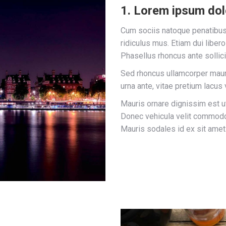
1. Lorem ipsum do
Cum sociis natoque penatibus 
ridiculus mus. Etiam dui liber
Phasellus rhoncus ante sollicit
Sed rhoncus ullamcorper maur
urna ante, vitae pretium lacus 
Mauris ornare dignissim est u
Donec vehicula velit commodo t
Mauris sodales id ex sit amet