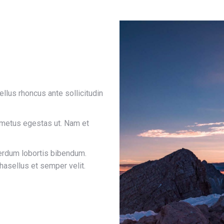
llus rhoncus ante sollicitudin
metus egestas ut. Nam et
terdum lobortis bibendum.
hasellus et semper velit.