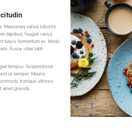
icitudin
x. Maecenas varius lobortis
em dapibus, feugiat varius
nt turpis fermentum ac. Morbi
 sem. Fusce vitae nibh
augue tempus. Suspendisse
 est ut semper. Mauris
commodo tristique ultrices.
t amet gravida.