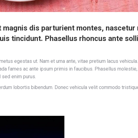
magnis dis parturient montes, nascetur ri
s tincidunt. Phasellus rhoncus ante solli
tus egestas ut. Nam et urna ante, vitae pretium lacus vehicula. 
uada fames ac ante ipsum primis in faucibus. Phasellus molestie
ed sed enim purus.
erdum lobortis bibendum. Donec vehicula velit commodo tristique 